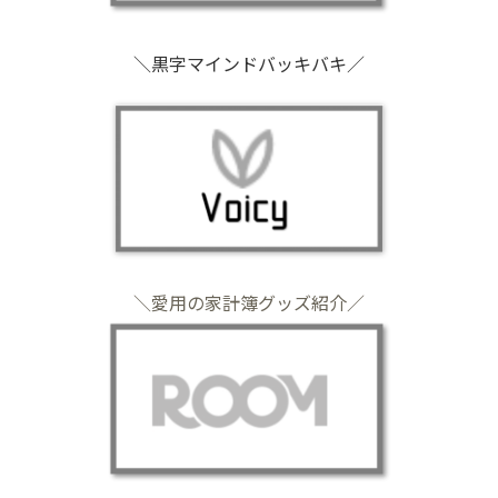
＼黒字マインドバッキバキ／
＼愛用の家計簿グッズ紹介／