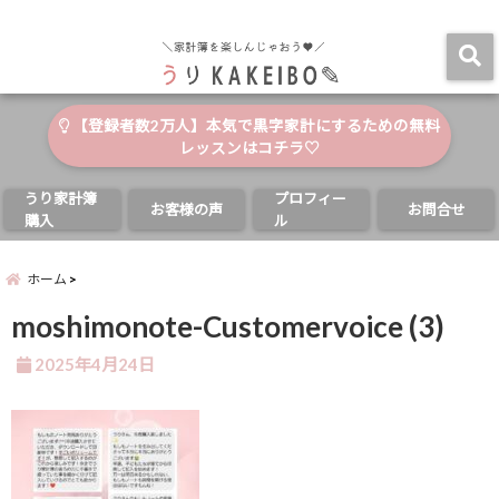
自分と家族の幸せのためにお金が使える家計簿
menu
【登録者数2万人】本気で黒字家計にするための無料
レッスンはコチラ♡
うり家計簿
プロフィー
お客様の声
お問合せ
購入
ル
ホーム
moshimonote-Customervoice (3)
2025年4月24日