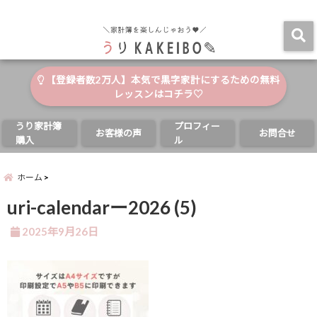
自分と家族の幸せのためにお金が使える家計簿
menu
【登録者数2万人】本気で黒字家計にするための無料
レッスンはコチラ♡
うり家計簿
プロフィー
お客様の声
お問合せ
購入
ル
ホーム
uri-calendarー2026 (5)
2025年9月26日