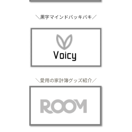
＼黒字マインドバッキバキ／
＼愛用の家計簿グッズ紹介／