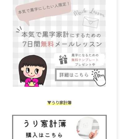
▼うり家計簿