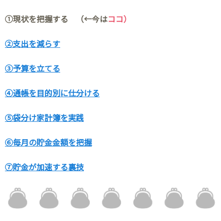
①現状を把握する （←今は
ココ）
②支出を減らす
③予算を立てる
④通帳を目的別に仕分ける
⑤袋分け家計簿を実践
⑥毎月の貯金金額を把握
⑦貯金が加速する裏技