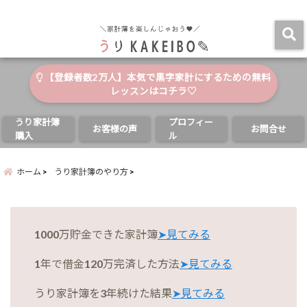
自分と家族の幸せのためにお金が使える家計簿
menu
【登録者数2万人】本気で黒字家計にするための無料
レッスンはコチラ♡
うり家計簿
プロフィー
お客様の声
お問合せ
購入
ル
ホーム
うり家計簿のやり方
1000万貯金できた家計簿
➤見てみる
1年で借金120万完済した方法
➤見てみる
うり家計簿を3年続けた結果
➤見てみる