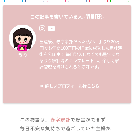
WRITER
この記事を書いている人 -
-
出産後、赤字家計だった私が、手取り20万
円でも年間100万円の貯金に成功した家計簿
術を公開中！ 毎日記入しなくても黒字にな
うり
るうり家計簿のテンプレートは、楽しく家
計管理を続けられると好評です。
詳しいプロフィールはこちら