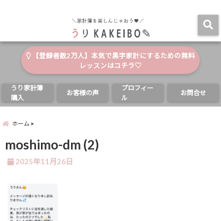
自分と家族の幸せのためにお金が使える家計簿
menu
【登録者数2万人】本気で黒字家計にするための無料
レッスンはコチラ♡
うり家計簿
プロフィー
お客様の声
お問合せ
購入
ル
ホーム
moshimo-dm (2)
2025年11月26日