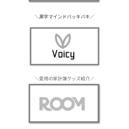
＼黒字マインドバッキバキ／
＼愛用の家計簿グッズ紹介／