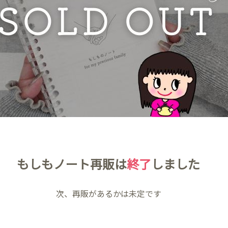
もしもノート再販は
終了
しました
次、再販があるかは未定です