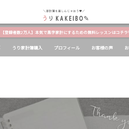
自分と家族の幸せのためにお金が使える家計簿
【登録者数2万人】本気で黒字家計にするための無料レッスンはコチラ
E
うり家計簿購入
プロフィール
お客様の声
お