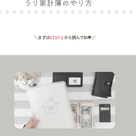
＼まずは
STEP１
から読んでね♥／