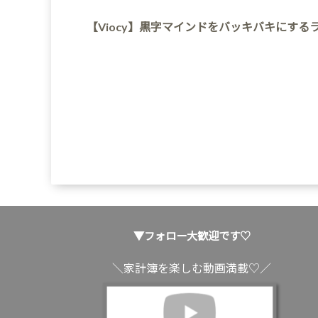
【Viocy】黒字マインドをバッキバキにする
▼フォロー大歓迎です♡
＼家計簿を楽しむ動画満載♡／