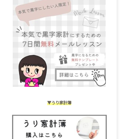
▼うり家計簿