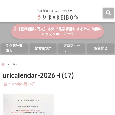
自分と家族の幸せのためにお金が使える家計簿
menu
【登録者数2万人】本気で黒字家計にするための無料
レッスンはコチラ♡
うり家計簿
プロフィー
お客様の声
お問合せ
購入
ル
ホーム
uricalendar-2026 -l (17)
2025年9月26日