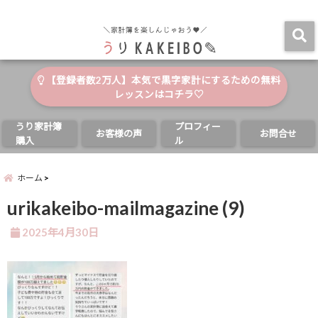
自分と家族の幸せのためにお金が使える家計簿
menu
【登録者数2万人】本気で黒字家計にするための無料
レッスンはコチラ♡
うり家計簿
プロフィー
お客様の声
お問合せ
購入
ル
ホーム
urikakeibo-mailmagazine (9)
2025年4月30日