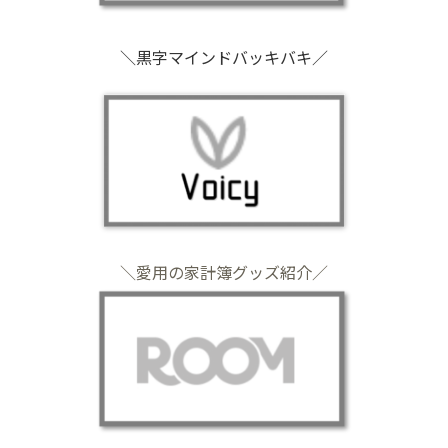
＼黒字マインドバッキバキ／
＼愛用の家計簿グッズ紹介／