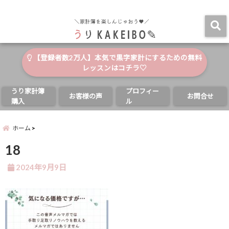
自分と家族の幸せのためにお金が使える家計簿
menu
【登録者数2万人】本気で黒字家計にするための無料
レッスンはコチラ♡
うり家計簿
プロフィー
お客様の声
お問合せ
購入
ル
ホーム
18
2024年9月9日