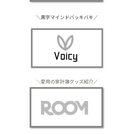
＼黒字マインドバッキバキ／
＼愛用の家計簿グッズ紹介／