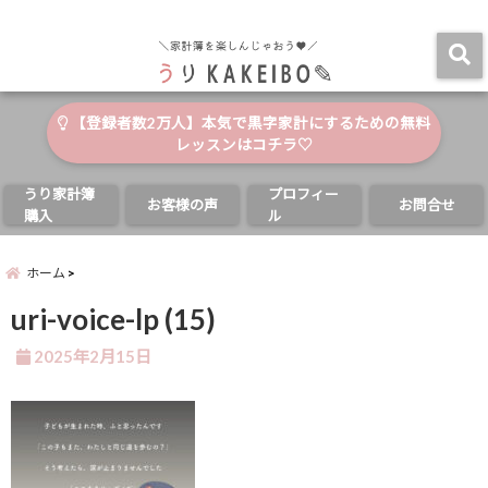
自分と家族の幸せのためにお金が使える家計簿
menu
【登録者数2万人】本気で黒字家計にするための無料
レッスンはコチラ♡
うり家計簿
プロフィー
お客様の声
お問合せ
購入
ル
ホーム
uri-voice-lp (15)
2025年2月15日