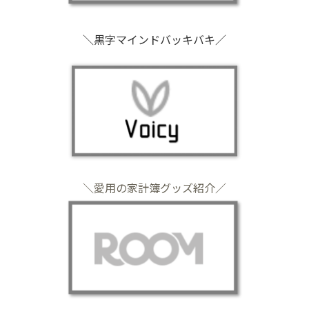
＼黒字マインドバッキバキ／
＼愛用の家計簿グッズ紹介／