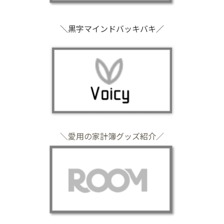
＼黒字マインドバッキバキ／
＼愛用の家計簿グッズ紹介／