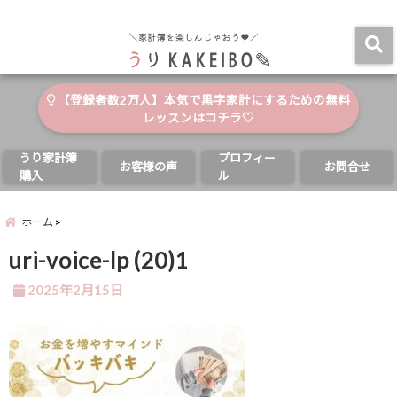
自分と家族の幸せのためにお金が使える家計簿
menu
【登録者数2万人】本気で黒字家計にするための無料
レッスンはコチラ♡
うり家計簿
プロフィー
お客様の声
お問合せ
購入
ル
ホーム
uri-voice-lp (20)1
2025年2月15日