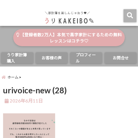
自分と家族の幸せのためにお金が使える家計簿
menu
【登録者数2万人】本気で黒字家計にするための無料
レッスンはコチラ♡
うり家計簿
プロフィー
お客様の声
お問合せ
購入
ル
ホーム
urivoice-new (28)
2026年6月11日