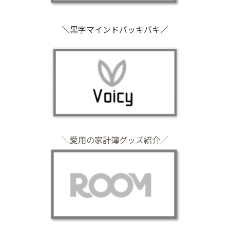
＼黒字マインドバッキバキ／
＼愛用の家計簿グッズ紹介／