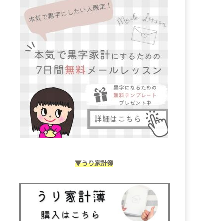
▼うり家計簿