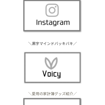
＼黒字マインドバッキバキ／
＼愛用の家計簿グッズ紹介／