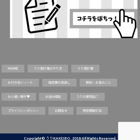
HOME
うり家計簿のやり方
うり家計簿
お付き合いノート
固定費の見直し
節約・お金のこと
お小遣い稼ぎ♥
お悩み相談
うりの愛用品♡
プライバシーポリシー
お問合せ
特定商取引法
Copyright©
うりKAKEIBO
, 2018 All Rights Reserved.