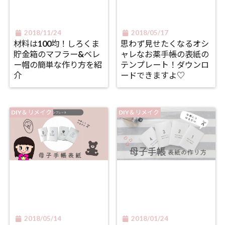
2018/11/24
2018/05/17
材料は100均！しろくま
思わず見せたくなるオシ
貯金箱のマフラー&ベレ
ャレなお薬手帳の表紙の
ー帽の簡単な作り方を紹
テンプレート！ダウンロ
介
ードできますよ♡
DIY＆リメイク
DIY＆リメイク
2018/05/14
2018/01/24