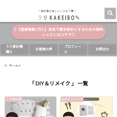
自分と家族の幸せのためにお金が使える家計簿
menu
【登録者数2万人】本気で黒字家計にするための無料
レッスンはコチラ♡
うり家計簿
プロフィー
お客様の声
お問合せ
購入
ル
ホーム
「 DIY＆リメイク 」 一覧
うり家計簿
DIY＆リメイク