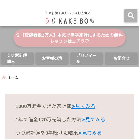
自分と家族の幸せのためにお金が使える家計簿
menu
【登録者数2万人】本気で黒字家計にするための無料
レッスンはコチラ♡
うり家計簿
プロフィー
お客様の声
お問合せ
購入
ル
ホーム
1000万貯金できた家計簿
➤見てみる
1年で借金120万完済した方法
➤見てみる
うり家計簿を3年続けた結果
➤見てみる