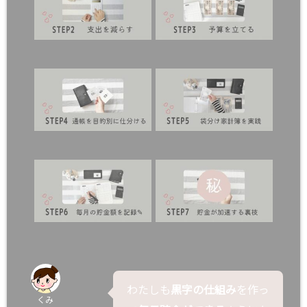
わたしも
黒字の仕組み
を作っ
くみ