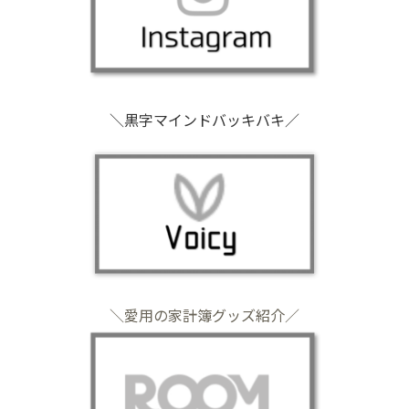
＼黒字マインドバッキバキ／
＼愛用の家計簿グッズ紹介／