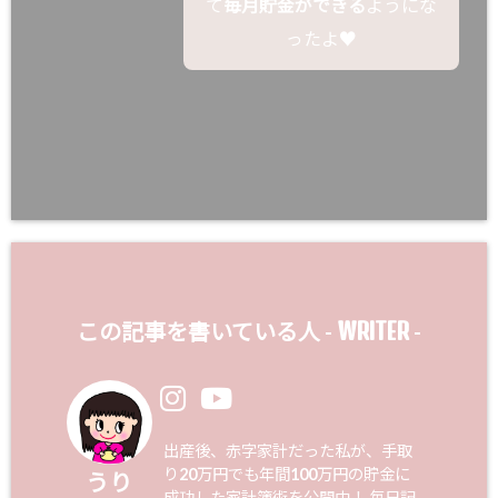
て
毎月貯金ができる
ようにな
ったよ♥
WRITER
この記事を書いている人 -
-
出産後、赤字家計だった私が、手取
り20万円でも年間100万円の貯金に
うり
成功した家計簿術を公開中！ 毎日記