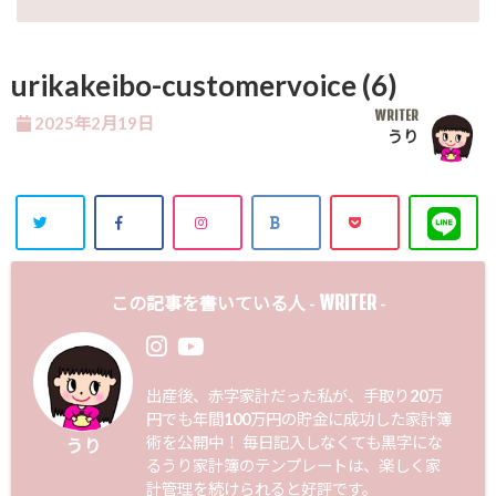
urikakeibo-customervoice (6)
WRITER
2025年2月19日
うり
WRITER
この記事を書いている人 -
-
出産後、赤字家計だった私が、手取り20万
円でも年間100万円の貯金に成功した家計簿
術を公開中！ 毎日記入しなくても黒字にな
うり
るうり家計簿のテンプレートは、楽しく家
計管理を続けられると好評です。