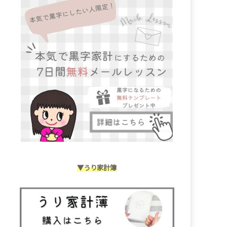
▼うり家計簿