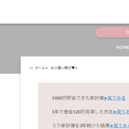
menu
HOM
ホーム
お小遣い稼ぎ♥
1000万貯金できた家計簿
➤見てみる
1年で借金120万完済した方法
➤見て
うり家計簿を3年続けた結果
➤見てみ