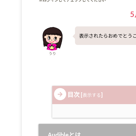
※ログインしてチェックしてください
5
表示されたらおめでとう
うり
目次
[
]
表示する
Audibleとは