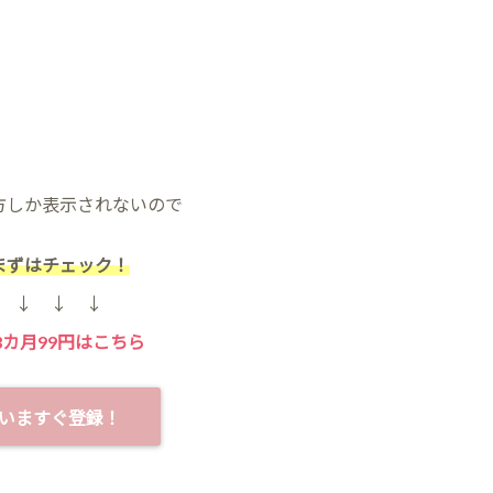
方しか表示されないので
まずはチェック！
↓ ↓ ↓
3カ月99円はこちら
いますぐ登録！