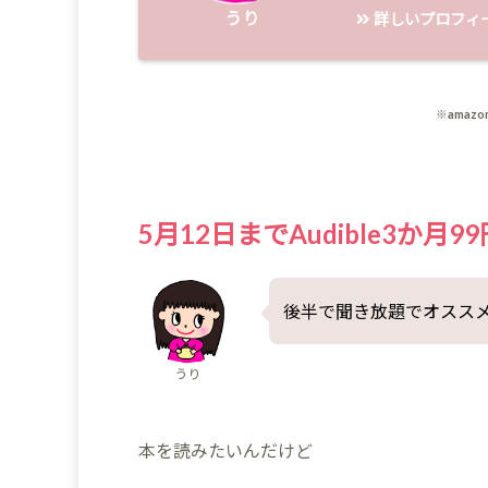
うり
詳しいプロフィ
※ama
5月12日までAudible3か
後半で聞き放題でオスス
うり
本を読みたいんだけど