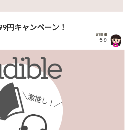
月99円キャンペーン！
WRITER
うり