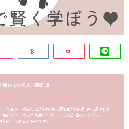
WRITER
を書いている人 -
-
だった私が、手取り20万円でも年間100万円の貯金に成功した
！ 毎日記入しなくても黒字になるうり家計簿のテンプレート
理を続けられると好評です。