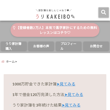
自分と家族の幸せのためにお金が使える家計簿
menu
【登録者数2万人】本気で黒字家計にするための無料
レッスンはコチラ♡
うり家計簿
プロフィー
お客様の声
お問合せ
購入
ル
ホーム
1000万貯金できた家計簿
➤見てみる
1年で借金120万完済した方法
➤見てみる
うり家計簿を3年続けた結果
➤見てみる