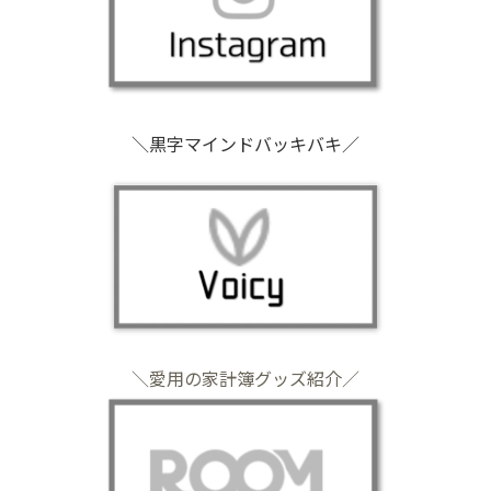
＼黒字マインドバッキバキ／
＼愛用の家計簿グッズ紹介／