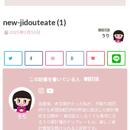
new-jidouteate (1)
WRITER
2025年1月14日
うり
WRITER
この記事を書いている人 -
-
出産後、赤字家計だった私が、手取り20万
円でも年間100万円の貯金に成功した家計簿
術を公開中！ 毎日記入しなくても黒字にな
うり
るうり家計簿のテンプレートは、楽しく家
計管理を続けられると好評です。