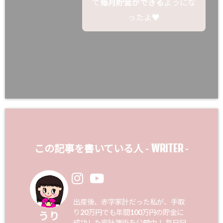
て
毎月貯金ができる
ようにな
ったよ♥
WRITER
この記事を書いている人 -
-
出産後、赤字家計だった私が、手取
り20万円でも年間100万円の貯金に
うり
成功した家計簿術を公開中！ 毎日記