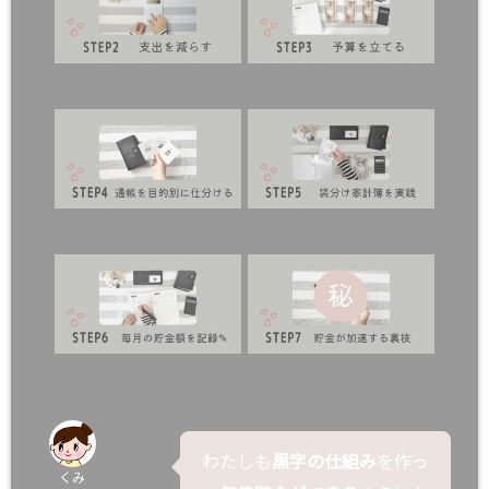
わたしも
黒字の仕組み
を作っ
くみ