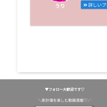
詳しいプ
うり
▼フォロー大歓迎です♡
＼家計簿を楽しむ動画満載♡／