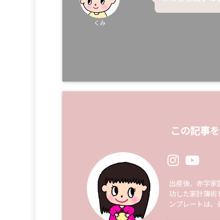
くみ
この記事を
出産後、赤字家
功した家計簿術
ンプレートは、