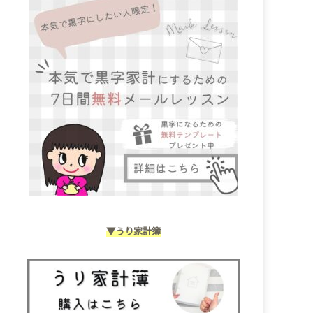
▼うり家計簿