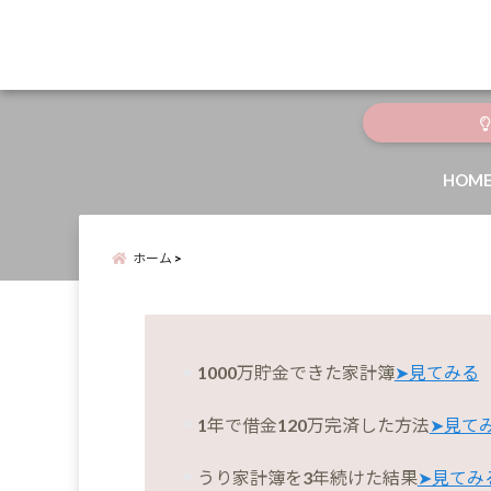
menu
HOM
ホーム
1000万貯金できた家計簿
➤見てみる
1年で借金120万完済した方法
➤見て
うり家計簿を3年続けた結果
➤見てみ