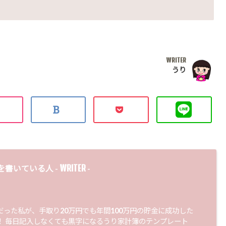
WRITER
うり
WRITER
を書いている人 -
-
だった私が、手取り20万円でも年間100万円の貯金に成功した
！ 毎日記入しなくても黒字になるうり家計簿のテンプレート