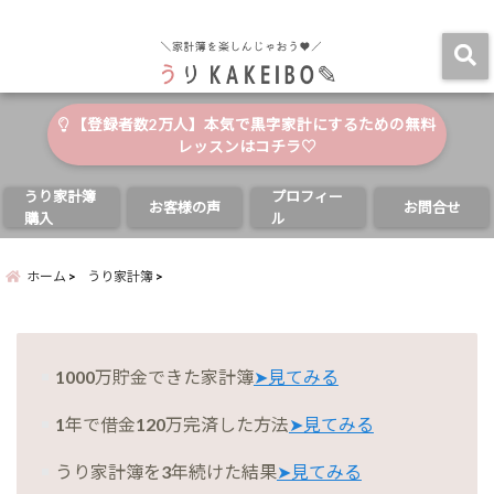
自分と家族の幸せのためにお金が使える家計簿
menu
【登録者数2万人】本気で黒字家計にするための無料
レッスンはコチラ♡
うり家計簿
プロフィー
お客様の声
お問合せ
購入
ル
ホーム
うり家計簿
1000万貯金できた家計簿
➤見てみる
1年で借金120万完済した方法
➤見てみる
うり家計簿を3年続けた結果
➤見てみる