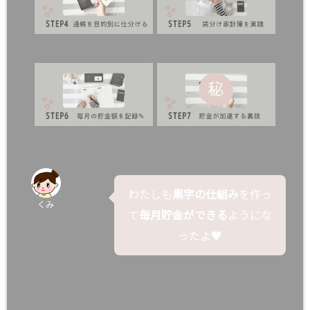
わたしも
黒字の仕組み
を作っ
くみ
て
毎月貯金ができる
ようにな
ったよ♥