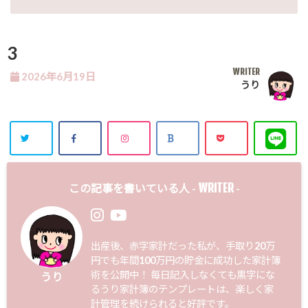
3
WRITER
2026年6月19日
うり
WRITER
この記事を書いている人 -
-
出産後、赤字家計だった私が、手取り20万
円でも年間100万円の貯金に成功した家計簿
術を公開中！ 毎日記入しなくても黒字にな
うり
るうり家計簿のテンプレートは、楽しく家
計管理を続けられると好評です。