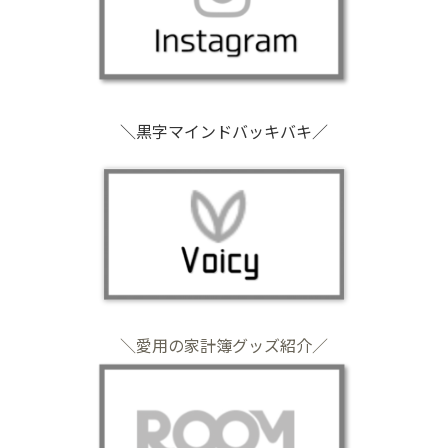
＼黒字マインドバッキバキ／
＼愛用の家計簿グッズ紹介／