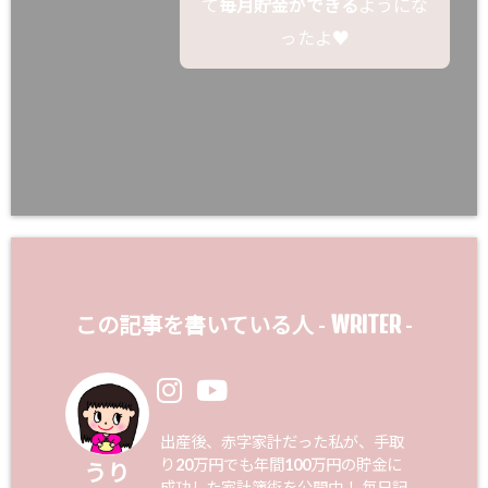
て
毎月貯金ができる
ようにな
ったよ♥
WRITER
この記事を書いている人 -
-
出産後、赤字家計だった私が、手取
り20万円でも年間100万円の貯金に
うり
成功した家計簿術を公開中！ 毎日記