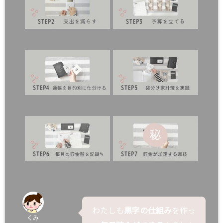
わたしも
黒字の仕組み
を作っ
くみ