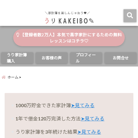
自分と家族の幸せのためにお金が使える家計簿
menu
【登録者数2万人】本気で黒字家計にするための無料
レッスンはコチラ♡
うり家計簿
プロフィー
お客様の声
お問合せ
購入
ル
ホーム
1000万貯金できた家計簿
➤見てみる
1年で借金120万完済した方法
➤見てみる
うり家計簿を3年続けた結果
➤見てみる