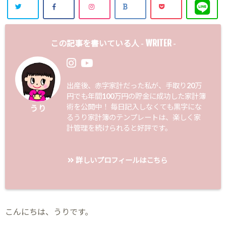
WRITER
この記事を書いている人 -
-
出産後、赤字家計だった私が、手取り20万
円でも年間100万円の貯金に成功した家計簿
術を公開中！ 毎日記入しなくても黒字にな
うり
るうり家計簿のテンプレートは、楽しく家
計管理を続けられると好評です。
詳しいプロフィールはこちら
こんにちは、うりです。