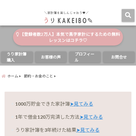
自分と家族の幸せのためにお金が使える家計簿
menu
【登録者数2万人】本気で黒字家計にするための無料
レッスンはコチラ♡
うり家計簿
プロフィー
お客様の声
お問合せ
購入
ル
ホーム
節約・お金のこと
1000万貯金できた家計簿
➤見てみる
1年で借金120万完済した方法
➤見てみる
うり家計簿を3年続けた結果
➤見てみる