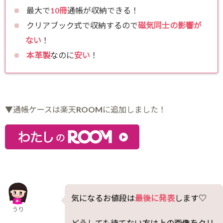
最大で
10冊
通帳が収納できる！
クリアブック式で収納するので
磁気同士の影響が
ない
！
本革製
なのに
安い
！
▼通帳ケースは楽天ROOMに追加しました！
気になるお値段は
最後に発表
します♡
うり
どうしても待てない方は上の画像をクリ