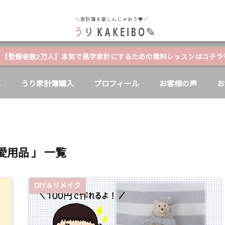
自分と家族の幸せのためにお金が使える家計簿
【登録者数2万人】本気で黒字家計にするための無料レッスンはコチラ
E
うり家計簿購入
プロフィール
お客様の声
お
愛用品 」 一覧
DIY＆リメイク