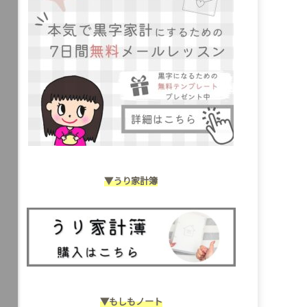
▼うり家計簿
▼もしもノート