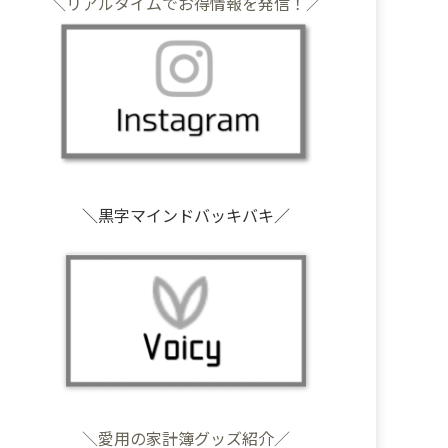
＼リアルタイムでお得情報を発信！／
＼黒字マインドバッキバキ／
＼愛用の家計簿グッズ紹介／