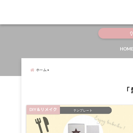
menu
HOM
ホーム
「 
DIY＆リメイク