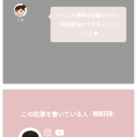
わたしも
黒字の仕組み
を作っ
くみ
て
毎月貯金ができる
ようにな
ったよ♥
WRITER
この記事を書いている人 -
-