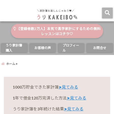
自分と家族の幸せのためにお金が使える家計簿
menu
【登録者数2万人】本気で黒字家計にするための無料
レッスンはコチラ♡
うり家計簿
プロフィー
お客様の声
お問合せ
購入
ル
ホーム
1000万貯金できた家計簿
➤見てみる
1年で借金120万完済した方法
➤見てみる
うり家計簿を3年続けた結果
➤見てみる