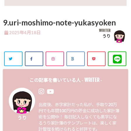
9.uri-moshimo-note-yukasyoken
WRITER
2025年4月18日
うり
WRITER
この記事を書いている人 -
-
出産後、赤字家計だった私が、手取り20万
円でも年間100万円の貯金に成功した家計簿
術を公開中！ 毎日記入しなくても黒字にな
うり
るうり家計簿のテンプレートは、楽しく家
計管理を続けられると好評です。